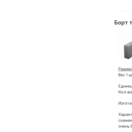
Борт 
Разме
Вес 1 ш
Единиц
Кол-во 
Изгота
Характ
скажем
очень 