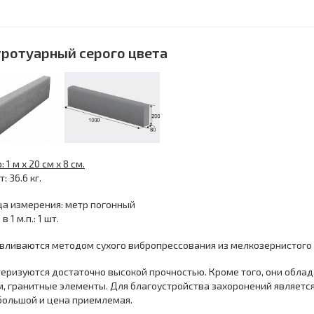
тротуарный серого цвета
р
:
1 м х 20 см х 8 см.
т: 36.6 кг.
а измерения: метр погонный
в 1 м.п.: 1 шт.
вливаются методом сухого вибропрессования из мелкозернистого
еризуются достаточно высокой прочностью. Кроме того, они облад
, гранитные элементы. Для благоустройства захоронений являетс
большой и цена приемлемая.