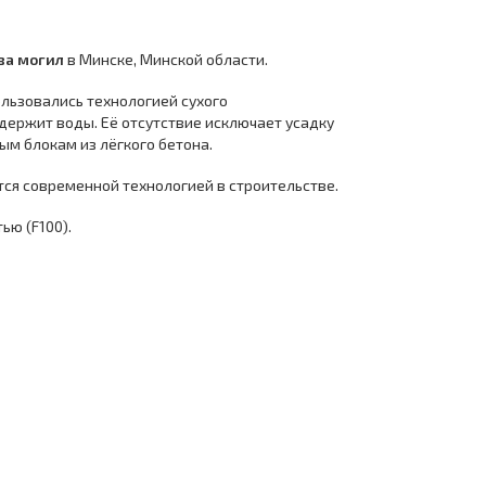
ва могил
в Минске, Минской области.
льзовались технологией сухого
одержит воды. Её отсутствие исключает усадку
ым блокам из лёгкого бетона.
тся современной технологией в строительстве.
ью (F100).