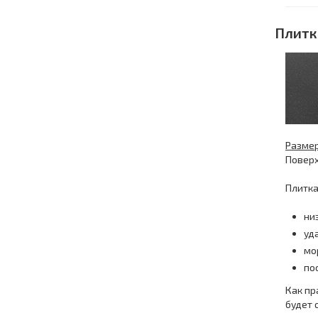
Плитк
Размер 
Поверх
Плитка
ни
уд
мо
по
Как пр
будет 