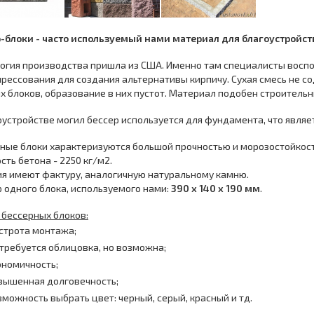
-блоки - часто используемый нами материал для благоустройст
огия производства пришла из США. Именно там специалисты воспо
рессования для создания альтернативы кирпичу. Сухая смесь не с
х блоков, образование в них пустот. Материал подобен строительн
оустройстве могил бессер используется для фундамента, что являе
ные блоки характеризуются большой прочностью и морозостойкост
сть бетона - 2250 кг/м2.
я имеют фактуру, аналогичную натуральному камню.
 одного блока, используемого нами:
390 х 140 х 190 мм
.
бессерных блоков:
строта монтажа;
 требуется облицовка, но возможна;
ономичность;
вышенная долговечность;
зможность выбрать цвет: черный, серый, красный и тд.