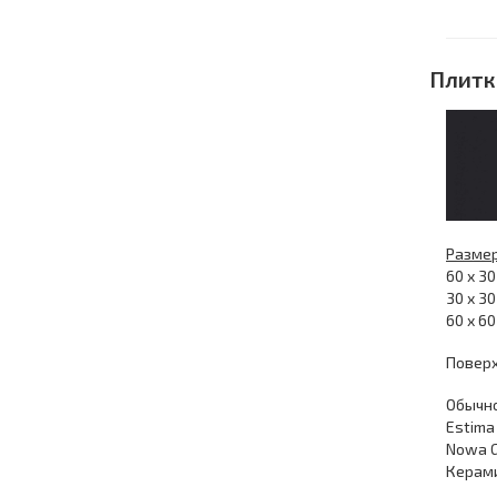
Плитк
Разме
60 х 30
30 х 30
60 х 60
Поверх
Обычно
Estima 
Nowa G
Керами