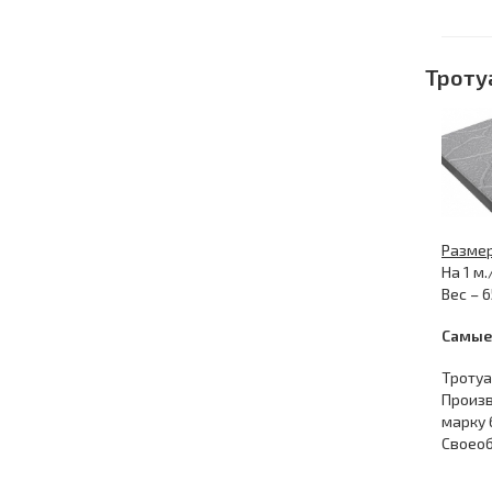
Троту
Размер:
На 1 м./
Вес – 6
Самые
Тротуа
Произв
марку 
Своеоб