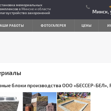
становка мемориальных
омплексов
в Минске и области
Минск, 
лагоустройство захоронений
АШИ РАБОТЫ
ФОТОГАЛЕРЕЯ
ЦЕНЫ
И
ериалы
рные блоки производства ООО «БЕССЕР-БЕЛ», 