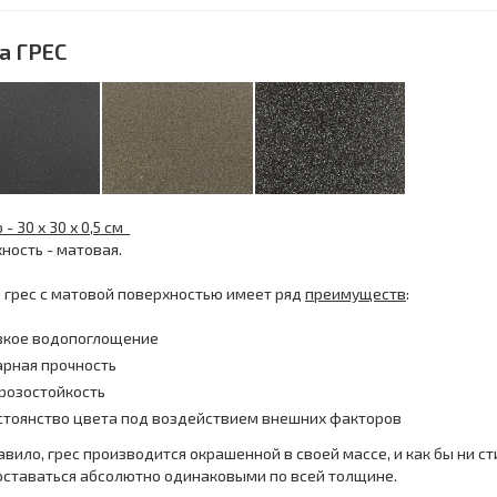
а ГРЕС
- 30 x 30 х 0,5 см
ность - матовая.
 грес с матовой поверхностью имеет ряд
преимуществ
:
зкое водопоглощение
арная прочность
розостойкость
стоянство цвета под воздействием внешних факторов
авило, грес производится окрашенной в своей массе, и как бы ни ст
оставаться абсолютно одинаковыми по всей толщине.