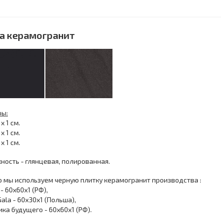
а керамогранит
ры:
 х 1 см.
 х 1 см.
 х 1 см.
ность - глянцевая, полированная.
 мы используем черную плитку керамогранит производства :
- 60х60х1 (РФ),
ala - 60x30x1 (Польша),
ка будущего - 60х60х1 (РФ).