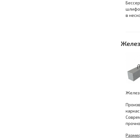
Бессер
шлифов
в неск
Желез
Железо
Произв
каркас
Соврем
прочно
Размер: