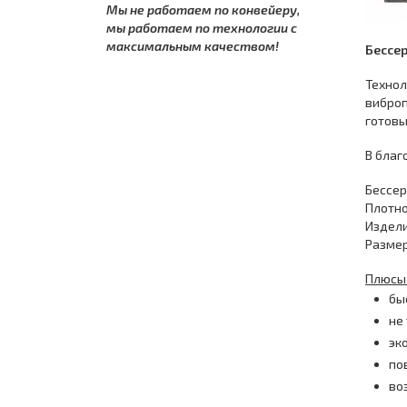
Мы не работаем по конвейеру,
мы работаем по технологии с
максимальным качеством!
Бессер
Технол
виброп
готовы
В благ
Бессер
Плотно
Издели
Размер
Плюсы 
бы
не
эк
по
во