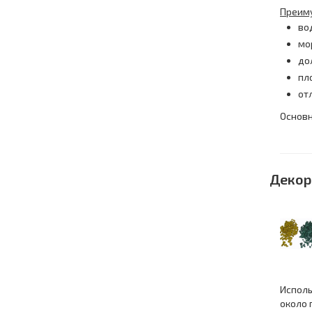
Преим
во
мо
до
пл
от
Основн
Декор
Исполь
около 